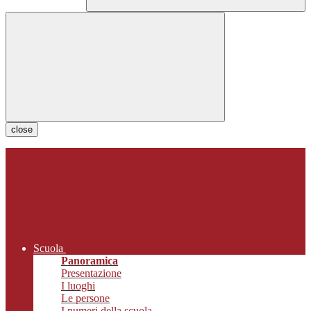
close
Scuola
Panoramica
Presentazione
I luoghi
Le persone
I numeri della scuola