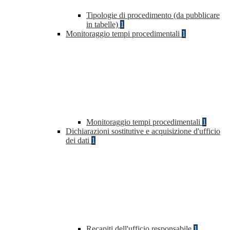
Tipologie di procedimento (da pubblicare
in tabelle)
1
Monitoraggio tempi procedimentali
1
Monitoraggio tempi procedimentali
1
Dichiarazioni sostitutive e acquisizione d'ufficio
dei dati
1
Recapiti dell'ufficio responsabile
1