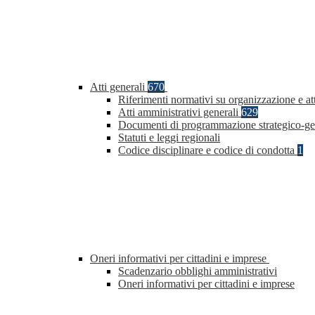
Atti generali
670
Riferimenti normativi su organizzazione e att
Atti amministrativi generali
629
Documenti di programmazione strategico-ge
Statuti e leggi regionali
Codice disciplinare e codice di condotta
1
Oneri informativi per cittadini e imprese
Scadenzario obblighi amministrativi
Oneri informativi per cittadini e imprese