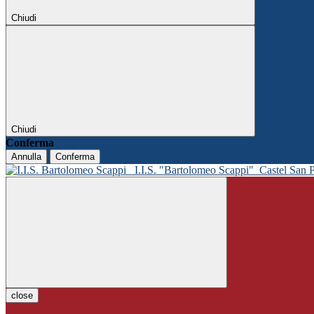
Chiudi
Chiudi
Conferma
Annulla
Conferma
I.I.S. "Bartolomeo Scappi"
Castel San 
close