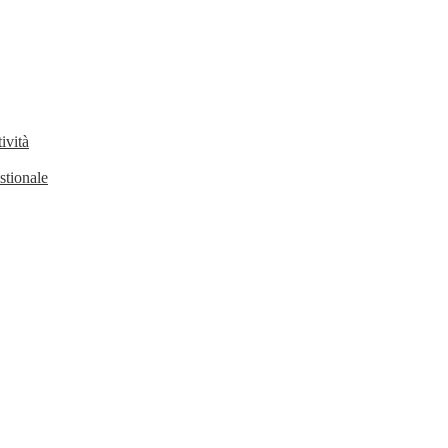
ività
stionale