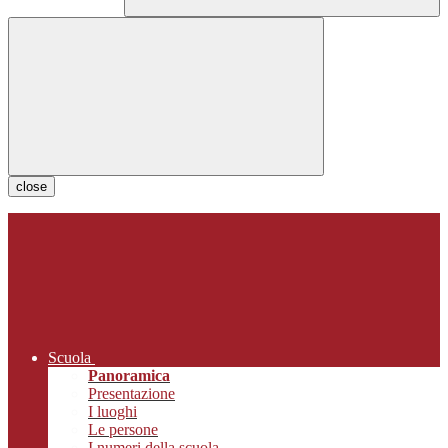
close
Scuola
Panoramica
Presentazione
I luoghi
Le persone
I numeri della scuola