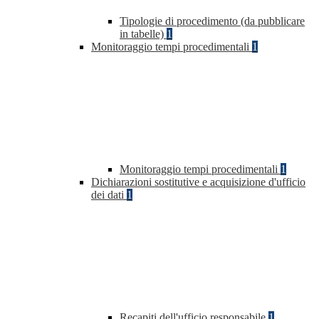
Tipologie di procedimento (da pubblicare
in tabelle)
1
Monitoraggio tempi procedimentali
1
Monitoraggio tempi procedimentali
1
Dichiarazioni sostitutive e acquisizione d'ufficio
dei dati
1
Recapiti dell'ufficio responsabile
1