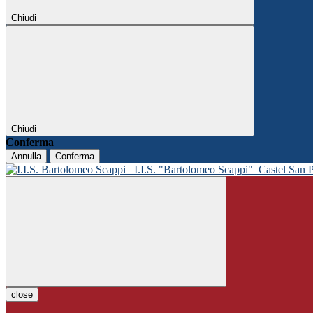
Chiudi
Chiudi
Conferma
Annulla
Conferma
I.I.S. "Bartolomeo Scappi"
Castel San 
close