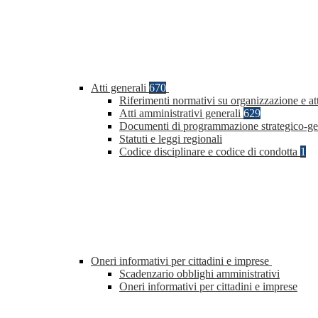
Atti generali
670
Riferimenti normativi su organizzazione e att
Atti amministrativi generali
629
Documenti di programmazione strategico-ge
Statuti e leggi regionali
Codice disciplinare e codice di condotta
1
Oneri informativi per cittadini e imprese
Scadenzario obblighi amministrativi
Oneri informativi per cittadini e imprese