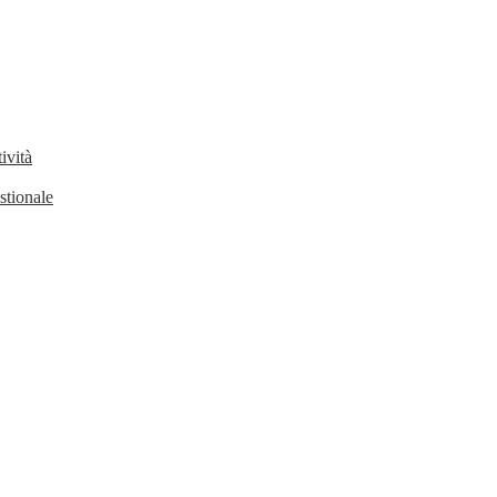
ività
stionale