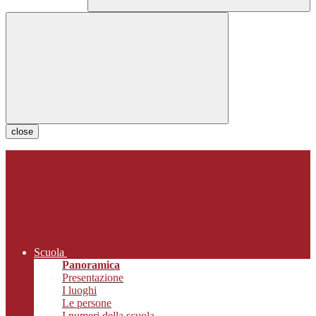
close
Scuola
Panoramica
Presentazione
I luoghi
Le persone
I numeri della scuola