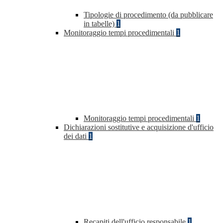
Tipologie di procedimento (da pubblicare
in tabelle)
1
Monitoraggio tempi procedimentali
1
Monitoraggio tempi procedimentali
1
Dichiarazioni sostitutive e acquisizione d'ufficio
dei dati
1
Recapiti dell'ufficio responsabile
1