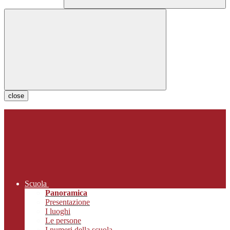
close
Scuola
Panoramica
Presentazione
I luoghi
Le persone
I numeri della scuola