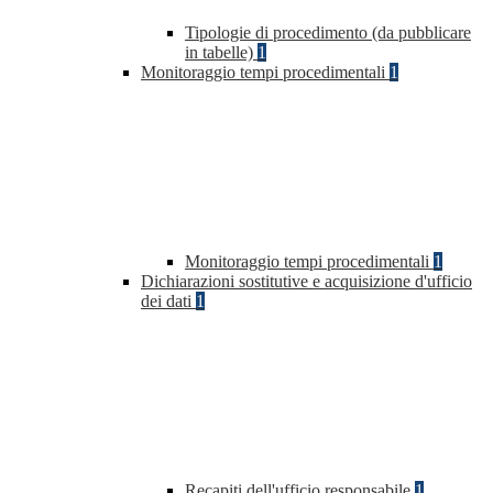
Tipologie di procedimento (da pubblicare
in tabelle)
1
Monitoraggio tempi procedimentali
1
Monitoraggio tempi procedimentali
1
Dichiarazioni sostitutive e acquisizione d'ufficio
dei dati
1
Recapiti dell'ufficio responsabile
1