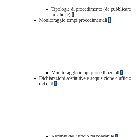
Tipologie di procedimento (da pubblicare
in tabelle)
1
Monitoraggio tempi procedimentali
1
Monitoraggio tempi procedimentali
1
Dichiarazioni sostitutive e acquisizione d'ufficio
dei dati
1
Recapiti dell'ufficio responsabile
1