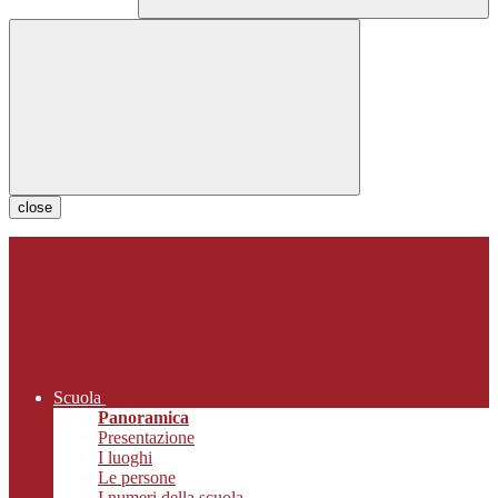
close
Scuola
Panoramica
Presentazione
I luoghi
Le persone
I numeri della scuola