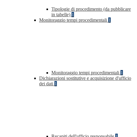
Tipologie di procedimento (da pubblicare
in tabelle)
1
Monitoraggio tempi procedimentali
1
Monitoraggio tempi procedimentali
1
Dichiarazioni sostitutive e acquisizione d'ufficio
dei dati
1
Recapiti dell'ufficio responsabile
1