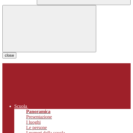
close
Scuola
Panoramica
Presentazione
I luoghi
Le persone
I numeri della scuola