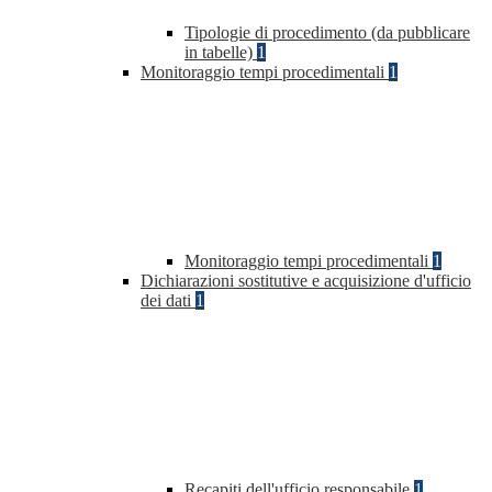
Tipologie di procedimento (da pubblicare
in tabelle)
1
Monitoraggio tempi procedimentali
1
Monitoraggio tempi procedimentali
1
Dichiarazioni sostitutive e acquisizione d'ufficio
dei dati
1
Recapiti dell'ufficio responsabile
1