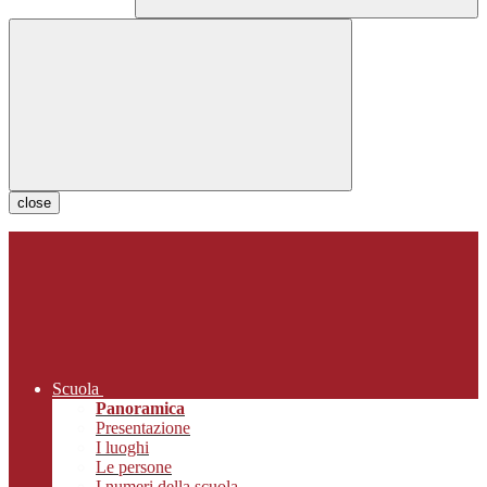
close
Scuola
Panoramica
Presentazione
I luoghi
Le persone
I numeri della scuola