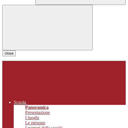
close
Scuola
Panoramica
Presentazione
I luoghi
Le persone
I numeri della scuola