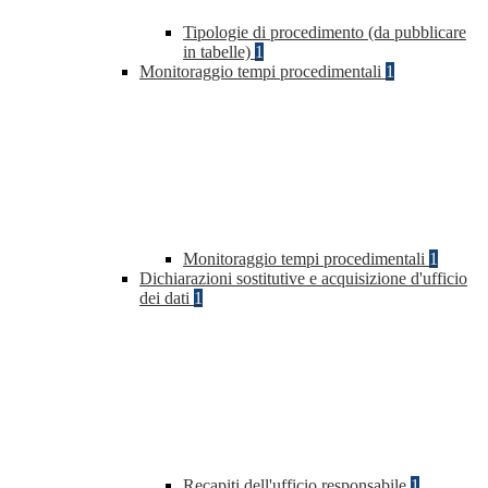
Tipologie di procedimento (da pubblicare
in tabelle)
1
Monitoraggio tempi procedimentali
1
Monitoraggio tempi procedimentali
1
Dichiarazioni sostitutive e acquisizione d'ufficio
dei dati
1
Recapiti dell'ufficio responsabile
1