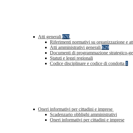
Atti generali
670
Riferimenti normativi su organizzazione e att
Atti amministrativi generali
629
Documenti di programmazione strategico-ge
Statuti e leggi regionali
Codice disciplinare e codice di condotta
1
Oneri informativi per cittadini e imprese
Scadenzario obblighi amministrativi
Oneri informativi per cittadini e imprese