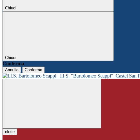
Chiudi
Chiudi
Conferma
Annulla
Conferma
I.I.S. "Bartolomeo Scappi"
Castel San 
close