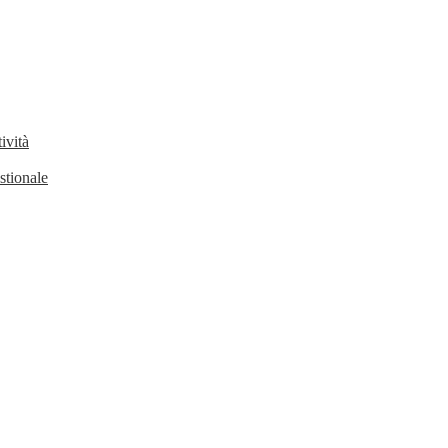
ività
stionale