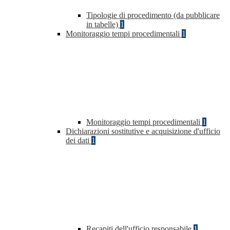
Tipologie di procedimento (da pubblicare
in tabelle)
1
Monitoraggio tempi procedimentali
1
Monitoraggio tempi procedimentali
1
Dichiarazioni sostitutive e acquisizione d'ufficio
dei dati
1
Recapiti dell'ufficio responsabile
1