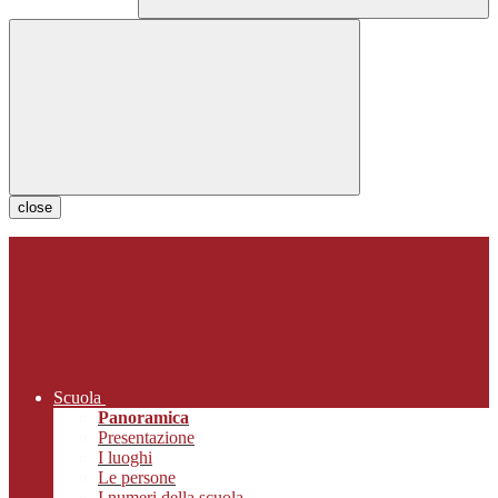
close
Scuola
Panoramica
Presentazione
I luoghi
Le persone
I numeri della scuola