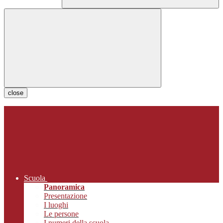
close
Scuola
Panoramica
Presentazione
I luoghi
Le persone
I numeri della scuola