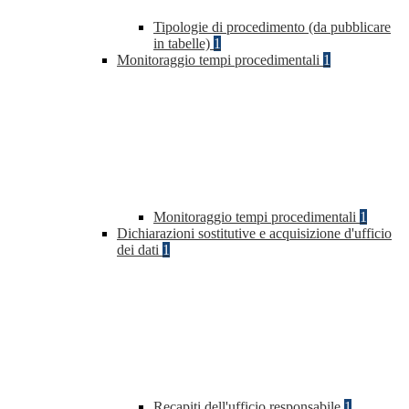
Tipologie di procedimento (da pubblicare
in tabelle)
1
Monitoraggio tempi procedimentali
1
Monitoraggio tempi procedimentali
1
Dichiarazioni sostitutive e acquisizione d'ufficio
dei dati
1
Recapiti dell'ufficio responsabile
1