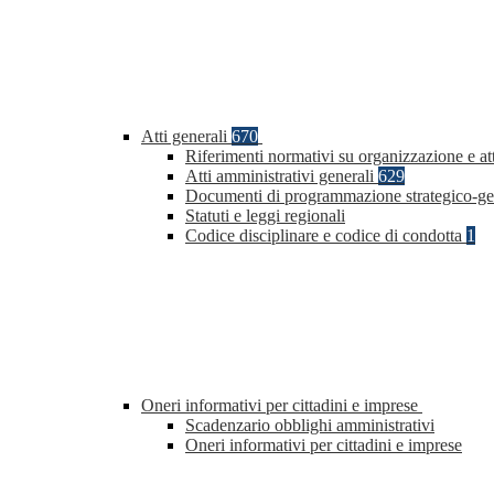
Atti generali
670
Riferimenti normativi su organizzazione e att
Atti amministrativi generali
629
Documenti di programmazione strategico-ge
Statuti e leggi regionali
Codice disciplinare e codice di condotta
1
Oneri informativi per cittadini e imprese
Scadenzario obblighi amministrativi
Oneri informativi per cittadini e imprese