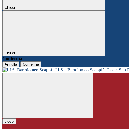
Chiudi
Chiudi
Conferma
Annulla
Conferma
I.I.S. "Bartolomeo Scappi"
Castel San 
close