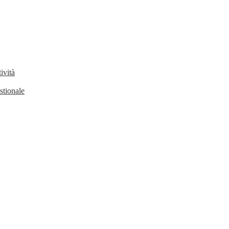
ività
stionale