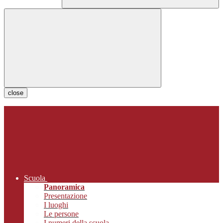
close
Scuola
Panoramica
Presentazione
I luoghi
Le persone
I numeri della scuola