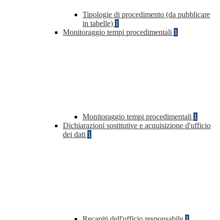
Tipologie di procedimento (da pubblicare
in tabelle)
1
Monitoraggio tempi procedimentali
1
Monitoraggio tempi procedimentali
1
Dichiarazioni sostitutive e acquisizione d'ufficio
dei dati
1
Recapiti dell'ufficio responsabile
1