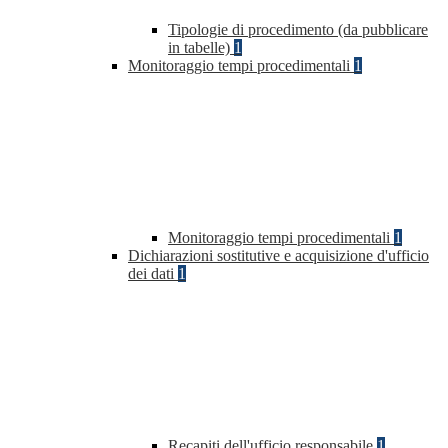
Tipologie di procedimento (da pubblicare
in tabelle)
1
Monitoraggio tempi procedimentali
1
Monitoraggio tempi procedimentali
1
Dichiarazioni sostitutive e acquisizione d'ufficio
dei dati
1
Recapiti dell'ufficio responsabile
1