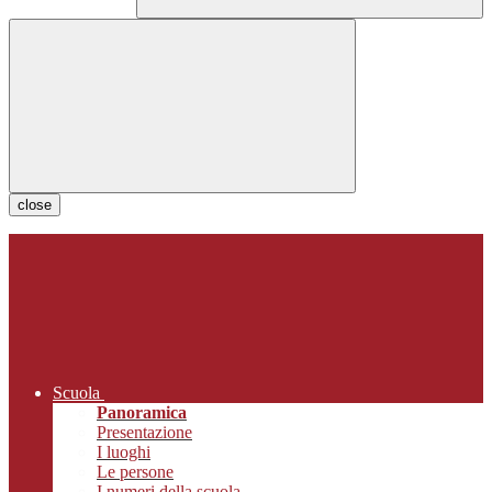
close
Scuola
Panoramica
Presentazione
I luoghi
Le persone
I numeri della scuola