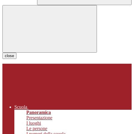
close
Scuola
Panoramica
Presentazione
I luoghi
Le persone
I numeri della scuola