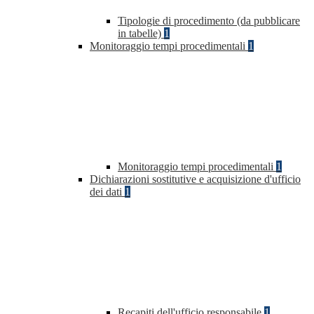
Tipologie di procedimento (da pubblicare
in tabelle)
1
Monitoraggio tempi procedimentali
1
Monitoraggio tempi procedimentali
1
Dichiarazioni sostitutive e acquisizione d'ufficio
dei dati
1
Recapiti dell'ufficio responsabile
1