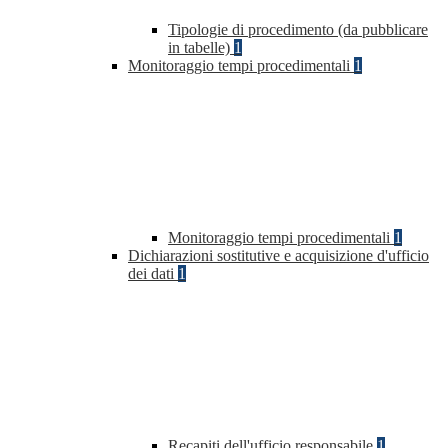
Tipologie di procedimento (da pubblicare
in tabelle)
1
Monitoraggio tempi procedimentali
1
Monitoraggio tempi procedimentali
1
Dichiarazioni sostitutive e acquisizione d'ufficio
dei dati
1
Recapiti dell'ufficio responsabile
1