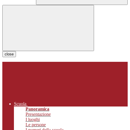
close
Scuola
Panoramica
Presentazione
I luoghi
Le persone
I numeri della scuola