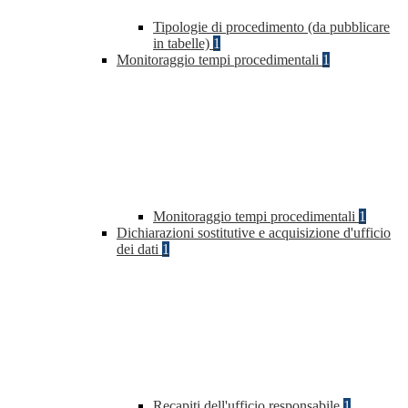
Tipologie di procedimento (da pubblicare
in tabelle)
1
Monitoraggio tempi procedimentali
1
Monitoraggio tempi procedimentali
1
Dichiarazioni sostitutive e acquisizione d'ufficio
dei dati
1
Recapiti dell'ufficio responsabile
1