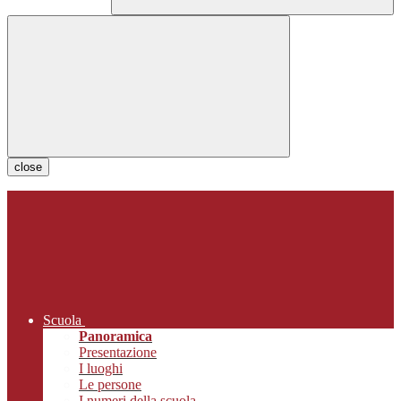
close
Scuola
Panoramica
Presentazione
I luoghi
Le persone
I numeri della scuola