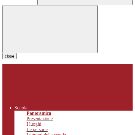
close
Scuola
Panoramica
Presentazione
I luoghi
Le persone
I numeri della scuola