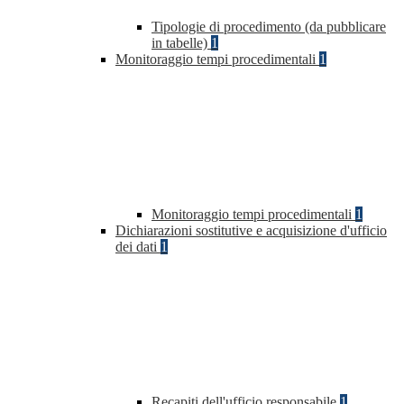
Tipologie di procedimento (da pubblicare
in tabelle)
1
Monitoraggio tempi procedimentali
1
Monitoraggio tempi procedimentali
1
Dichiarazioni sostitutive e acquisizione d'ufficio
dei dati
1
Recapiti dell'ufficio responsabile
1