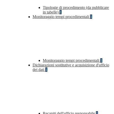
Tipologie di procedimento (da pubblicare
in tabelle)
1
Monitoraggio tempi procedimentali
1
Monitoraggio tempi procedimentali
1
Dichiarazioni sostitutive e acquisizione d'ufficio
dei dati
1
Recapiti dell'ufficio responsabile
1