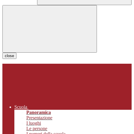
close
Scuola
Panoramica
Presentazione
I luoghi
Le persone
I numeri della scuola