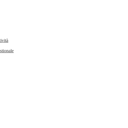
ività
stionale