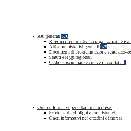
Atti generali
670
Riferimenti normativi su organizzazione e att
Atti amministrativi generali
629
Documenti di programmazione strategico-ge
Statuti e leggi regionali
Codice disciplinare e codice di condotta
1
Oneri informativi per cittadini e imprese
Scadenzario obblighi amministrativi
Oneri informativi per cittadini e imprese