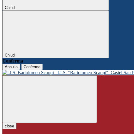
Chiudi
Chiudi
Conferma
Annulla
Conferma
I.I.S. "Bartolomeo Scappi"
Castel San 
close